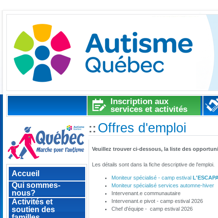
Inscription aux
services et activités
Offres d'emploi
::
Veuillez trouver ci-dessous, la liste des opportun
Les détails sont dans la fiche descriptive de l'emploi.
Accueil
Moniteur spécialisé - camp estival
L'ESCAP
Qui sommes-
Moniteur spécialisé services automne-hiver
nous?
Intervenant.e communautaire
Activités et
Intervenant.e pivot - camp estival 2026
soutien des
Chef d'équipe - camp estival 2026
familles