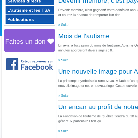
Devenir membre, c'est pay
Services directs
L'autisme et les TSA
Devenir membre, c’est gagnant! Votre adhésion annue
et courez la chance de remporter l’un des...
Publications
» Suite
Mois de l'autisme
Faites un don
En avril, à l’occasion du mois de l’autisme, Autisme
minutes aborderont divers sujets : 8...
» Suite
Une nouvelle image pour 
Le printemps symbolise le renouveau. À l’aube d’un
nouvelle image et notre nouveau logo. Cette nouvelle i
» Suite
Un encan au profit de notr
La Fondation de l’autisme de Québec tiendra du 20 au
généreux partenaires tels qu...
» Suite