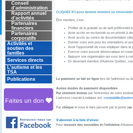
Conseil
d'administration
CLIQUEZ ICI pour devenir membre ou renouveler
Rapport annuel
d'activités
Être membre, c'est...
Partenaires
financiers
Profiter de la gratuité ou de tarif préférentie
Partenaires
Avoir accès en exclusivité ou en priorité à d
corporatifs
Avoir accès au centre de documentation (dépô
Donner votre avis pour les orientations et a
Activités et
Avoir l’opportunité de vous impliquer dans l
soutien des
Exercer votre pouvoir démocratique en votant
familles
Appuyer une organisation qui vous tient à cœ
Services directs
En devenant membre d'Autisme Québec, vous
L'autisme et les
TSA
Publications
Le paiement se fait en ligne
lors de l'adhésion ou 
Autres modes de paiement disponibles
Par virement Interac
par l'entremise de votre institut
L’adresse courriel à indiquer est:
comptabilite@autis
Faites un don
Par
chèque
et nous le faire parvenir par la poste (
au
S'abonner à la liste d'envoi
Pour
recevoir des nouvelles et l'infolettre
d'Autism