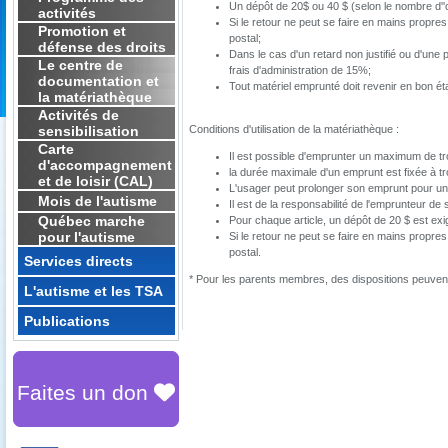
Un dépôt de 20$ ou 40 $ (selon le nombre d''ou
activités
Si le retour ne peut se faire en mains propres
Promotion et
postal;
défense des droits
Dans le cas d'un retard non justifié ou d'une
Le centre de
frais d'administration de 15%;
documentation et
Tout matériel emprunté doit revenir en bon éta
la matériathèque
Activités de
sensibilisation
Conditions d'utilisation de la matériathèque :
Carte
Il est possible d'emprunter un maximum de trois
d'accompagnement
la durée maximale d'un emprunt est fixée à t
et de loisir (CAL)
L'usager peut prolonger son emprunt pour une 
Mois de l'autisme
Il est de la responsabilité de l'emprunteur de
Québec marche
Pour chaque article, un dépôt de 20 $ est exig
pour l'autisme
Si le retour ne peut se faire en mains propres
postal.
Services directs
* Pour les parents membres, des dispositions peuvent 
L'autisme et les TSA
Publications
Faites un don