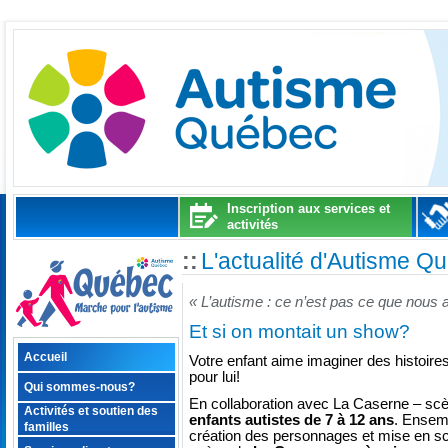
Inscription aux services et
activités
::
L'actualité d'Autisme Q
« L’autisme : ce n’est pas ce que nous
Et si on montait un show?
Accueil
Votre enfant aime imaginer des histoires
pour lui!
Qui sommes-nous?
En collaboration avec La Caserne – scèn
Activités et soutien des
enfants autistes de 7 à 12 ans
. Ensemb
familles
création des personnages et mise en sc