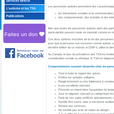
Services directs
Les personnes autistes présentent des caractéristiqu
L'autisme et les TSA
les interactions sociales et la communication;
Publications
des comportements, des activités et des intérê
Bien que toutes les personnes autistes aient des par
particularités peuvent varier en intensité comme en 
Faites un don
Ces deux sphères touchées de la vie des personnes au
pour que la personne soit reconnue comme autiste, sel
dernière édition de ce manuel, le DSM-V, utilise la dé
Au Canada, le taux de prévalence des TSA est évalué
considération sociale ou ethnique, le TSA est diagnost
Comportements souvent observés chez les perso
Tend à éviter le regard des autres;
Préfère les activités solitaires;
Réagit fortement ou très faiblement à certains
A une excellente mémoire;
Présente un retard dans l’acquisition du lang
Joue en alignant, classant et catégorisant les
Parle de ses sujets préférés abondamment, en 
Semble être sourd, mais a une bonne auditio
Résiste aux caresses;
Ne semble pas avoir de notion du danger;