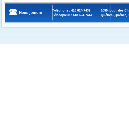
Téléphone : 418 624-7432
1055, boul. des C
Nous joindre
Télécopieur : 418 624-7444
Québec (Québec) 