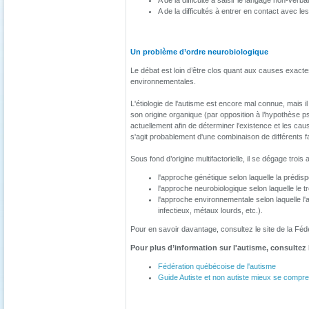
A de la difficulté à saisir le langage non-verbal
A de la difficultés à entrer en contact avec les
Un problème d’ordre neurobiologique
Le débat est loin d’être clos quant aux causes exacte
environnementales.
L'étiologie de l'autisme est encore mal connue, mais
son origine organique (par opposition à l’hypothèse 
actuellement afin de déterminer l'existence et les caus
s'agit probablement d'une combinaison de différents f
Sous fond d’origine multifactorielle, il se dégage tro
l'approche génétique selon laquelle la prédis
l'approche neurobiologique selon laquelle le 
l'approche environnementale selon laquelle l
infectieux, métaux lourds, etc.).
Pour en savoir davantage, consultez le site de la Fé
Pour plus d’information sur l'autisme, consultez
Fédération québécoise de l'autisme
Guide Autiste et non autiste mieux se compr