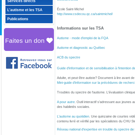
Services directs
École Saint-Michel
L'autisme et les TSA
http://www.csdecou.qc.ca/saintmichel/
Publications
Informations sur les TSA
Autisme - mode d'emploi de la FQA
Faites un don
Autisme et diagnostic au Québec
ACB du spectre
Guide d'information et de sensibilisation à l'intention d
Adulte, et peut-être autiste? Document à lire avan
Mini-guide d'information sur la précédures de recher
Troubles du spectre de l'autisme. L'évaluation cliniqu
A pour autre
. Outil interactif s'adressant aux jeunes a
des habiletés sociales.
L'autisme au quotidien
. Une quinzaine de courtes vid
contenu livré et vérifié par les spécialistes du CHU St
Réseau national d'expertise en trouble du spectre de 