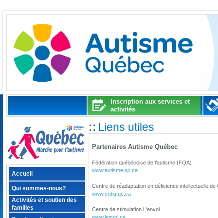
Inscription aux services et
activités
::
Liens utiles
Partenaires Autisme Québec
Fédération québécoise de l’autisme (FQA)
www.autisme.qc.ca
Accueil
Centre de réadaptation en déficience intellectuelle d
Qui sommes-nous?
www.crdiq.qc.ca
Activités et soutien des
familles
Centre de stimulation L'envol
www.lenvol.ca