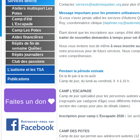
Services directs
Contactez
services@autismequebec.org
pour plus d'
Ateliers multisport Les
Message important pour les premiers utilisateurs
Potes
Si vous n’avez jamais utilisé les services d’Autisme
Camp d'été
Roy, coordonnatrice clinique (
daphnee.roy@autismeq
L'Escapade
Camp Les Potes
Étant donné que les inscriptions aux camps d’été débu
Aides financières
traiter de nouvelles demandes à temps pour cet 
Répits de fin de
Nous vous invitons tout de même
à vous inscrire sur
semaine Québec
notre processus pour de futurs services. Nous compre
Répits journaliers
votre compréhension.
Club des passions
L'autisme et les TSA
Pendant la période estivale
De la fin juin à la mi-août
Publications
Camp de jour, du lundi au vendredi, 9 h à 16 h.
CAMP L'ESCAPADE
Camp de jour spécialisé pour les personnes autistes
Faites un don
(regroupés par catégorie d'âge) sous différents thèmes
section des camps pour plus de détails (dates).
Inscription pour camp L'Escapade 2026 :
1er avril
CAMP DES POTES
Camp de jour qui permet aux adolescent autistes (12