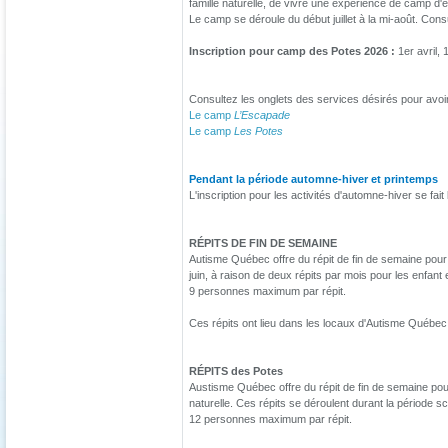
famille naturelle, de vivre une expérience de camp d
Le camp se déroule du début juillet à la mi-août. Cons
Inscription pour camp des Potes 2026 :
1er avril,
Consultez les onglets des services désirés pour avoir 
Le camp
L’Escapade
Le camp
Les Potes
Pendant la période automne-hiver et printemps
L'inscription pour les activités d'automne-hiver se fa
RÉPITS DE FIN DE SEMAINE
Autisme Québec offre du répit de fin de semaine pour 
juin, à raison de deux répits par mois pour les enfant 
9 personnes maximum par répit.
Ces répits ont lieu dans les locaux d'Autisme Québec
RÉPITS des Potes
Austisme Québec offre du répit de fin de semaine pou
naturelle. Ces répits se déroulent durant la période sc
12 personnes maximum par répit.