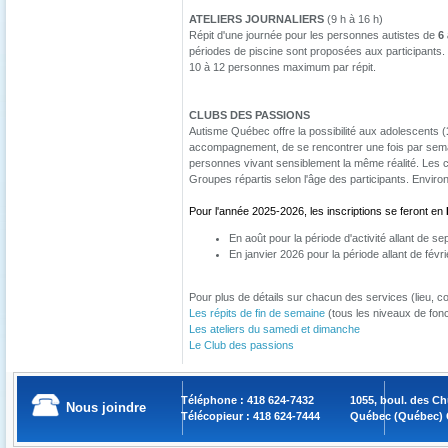
ATELIERS JOURNALIERS
(9 h à 16 h)
Répit d'une journée pour les personnes autistes de
6
périodes de piscine sont proposées aux participants. 
10 à 12 personnes maximum par répit.
CLUBS DES PASSIONS
Autisme Québec offre la possibilité aux adolescents (
accompagnement, de se rencontrer une fois par semai
personnes vivant sensiblement la même réalité. Les c
Groupes répartis selon l'âge des participants. Environ
Pour l'année 2025-2026, les inscriptions se feront en
En août pour la période d'activité allant de s
En janvier 2026 pour la période allant de févri
Pour plus de détails sur chacun des services (lieu, coû
Les répits de fin de semaine
(tous les niveaux de fon
Les ateliers du samedi et dimanche
Le Club des passions
Téléphone : 418 624-7432
1055, boul. des C
Nous joindre
Télécopieur : 418 624-7444
Québec (Québec) 