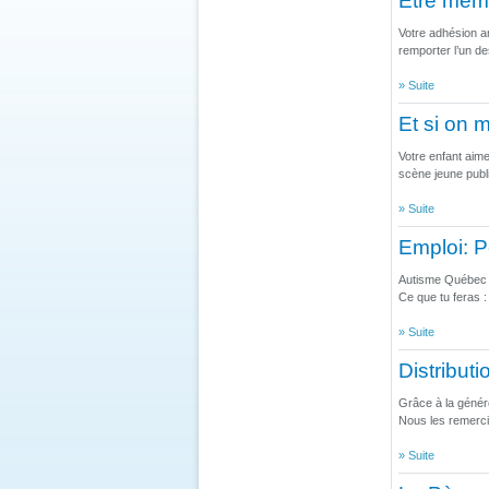
Être memb
Votre adhésion a
remporter l’un de
» Suite
Et si on 
Votre enfant aime
scène jeune public
» Suite
Emploi: P
Autisme Québec e
Ce que tu feras :
» Suite
Distribut
Grâce à la généro
Nous les remerci
» Suite