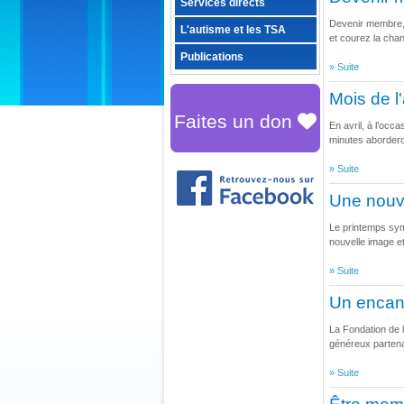
Services directs
Devenir membre, 
L'autisme et les TSA
et courez la chan
Publications
» Suite
Mois de l
Faites un don
En avril, à l’oc
minutes aborderon
» Suite
Une nouv
Le printemps sym
nouvelle image et
» Suite
Un encan 
La Fondation de 
généreux partenai
» Suite