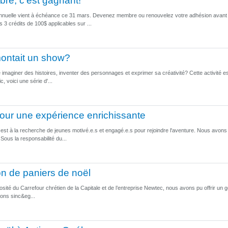
re, c'est gagnant!
nnuelle vient à échéance ce 31 mars. Devenez membre ou renouvelez votre adhésion avant l
s 3 crédits de 100$ applicables sur ...
montait un show?
 imaginer des histoires, inventer des personnages et exprimer sa créativité? Cette activité es
, voici une série d'...
our une expérience enrichissante
st à la recherche de jeunes motivé.e.s et engagé.e.s pour rejoindre l'aventure. Nous avons p
 Sous la responsabilité du...
ion de paniers de noël
sité du Carrefour chrétien de la Capitale et de l’entreprise Newtec, nous avons pu offrir un g
ons sinc&eg...