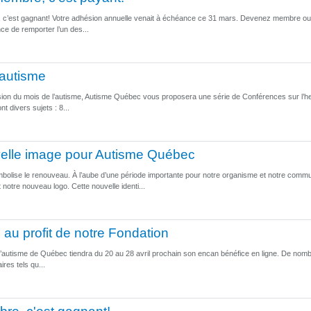
c’est gagnant! Votre adhésion annuelle venait à échéance ce 31 mars. Devenez membre ou r
ce de remporter l’un des...
'autisme
casion du mois de l’autisme, Autisme Québec vous proposera une série de Conférences sur l’h
t divers sujets : 8...
elle image pour Autisme Québec
bolise le renouveau. À l’aube d’une période importante pour notre organisme et notre com
 notre nouveau logo. Cette nouvelle identi...
au profit de notre Fondation
l’autisme de Québec tiendra du 20 au 28 avril prochain son encan bénéfice en ligne. De nomb
res tels qu...