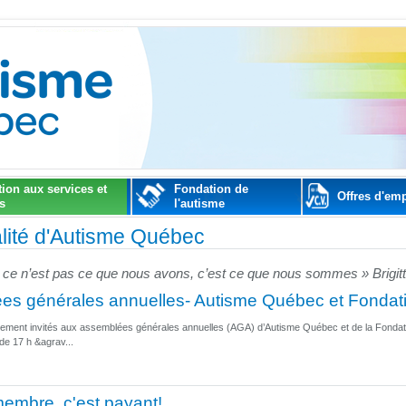
tion aux services et
Fondation de
Offres d'emp
és
l'autisme
alité d'Autisme Québec
: ce n’est pas ce que nous avons, c’est ce que nous sommes » Brigit
es générales annuelles- Autisme Québec et Fondati
lement invités aux assemblées générales annuelles (AGA) d’Autisme Québec et de la Fondation
 de 17 h &agrav...
embre, c'est payant!