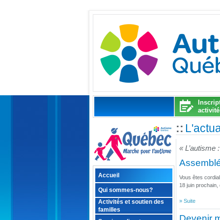
Inscrip
activit
::
L'actu
« L’autisme 
Assemblé
Accueil
Vous êtes cordia
18 juin prochain,
Qui sommes-nous?
» Suite
Activités et soutien des
familles
Devenir m